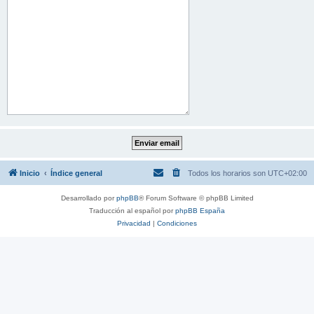
Inicio
Índice general
Todos los horarios son
UTC+02:00
Desarrollado por
phpBB
® Forum Software © phpBB Limited
Traducción al español por
phpBB España
Privacidad
|
Condiciones