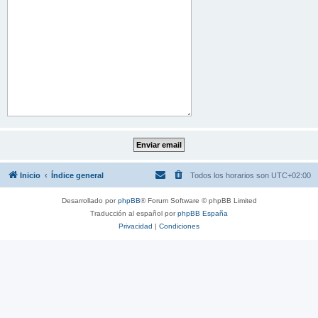
Inicio
Índice general
Todos los horarios son
UTC+02:00
Desarrollado por
phpBB
® Forum Software © phpBB Limited
Traducción al español por
phpBB España
Privacidad
|
Condiciones