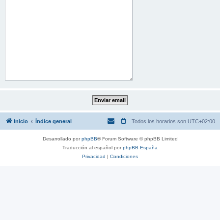
Inicio
Índice general
Todos los horarios son
UTC+02:00
Desarrollado por
phpBB
® Forum Software © phpBB Limited
Traducción al español por
phpBB España
Privacidad
|
Condiciones