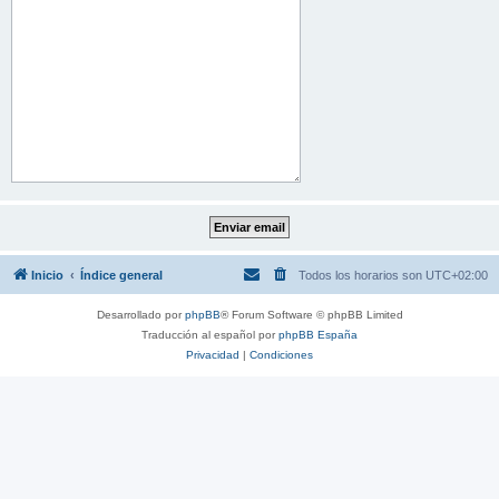
Inicio
Índice general
Todos los horarios son
UTC+02:00
Desarrollado por
phpBB
® Forum Software © phpBB Limited
Traducción al español por
phpBB España
Privacidad
|
Condiciones