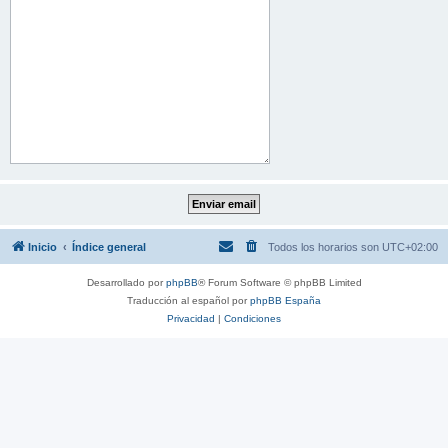
Inicio
Índice general
Todos los horarios son
UTC+02:00
Desarrollado por
phpBB
® Forum Software © phpBB Limited
Traducción al español por
phpBB España
Privacidad
|
Condiciones