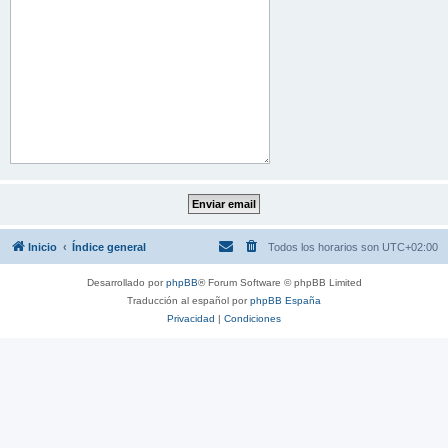
Inicio
Índice general
Todos los horarios son
UTC+02:00
Desarrollado por
phpBB
® Forum Software © phpBB Limited
Traducción al español por
phpBB España
Privacidad
|
Condiciones