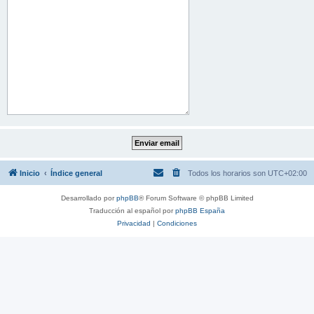
Inicio
Índice general
Todos los horarios son
UTC+02:00
Desarrollado por
phpBB
® Forum Software © phpBB Limited
Traducción al español por
phpBB España
Privacidad
|
Condiciones