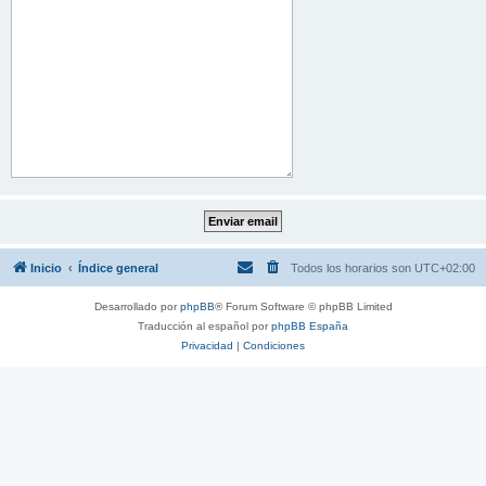
Inicio
Índice general
Todos los horarios son
UTC+02:00
Desarrollado por
phpBB
® Forum Software © phpBB Limited
Traducción al español por
phpBB España
Privacidad
|
Condiciones