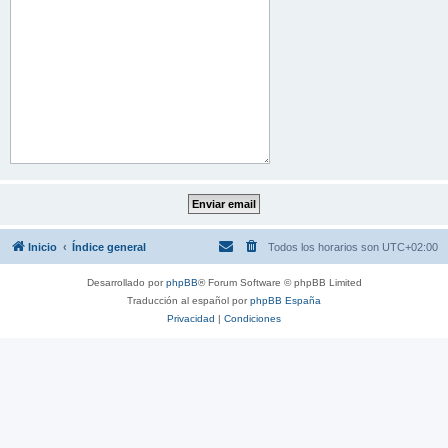
Inicio
Índice general
Todos los horarios son
UTC+02:00
Desarrollado por
phpBB
® Forum Software © phpBB Limited
Traducción al español por
phpBB España
Privacidad
|
Condiciones