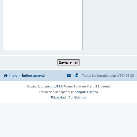
Inicio
Índice general
Todos los horarios son
UTC+02:00
Desarrollado por
phpBB
® Forum Software © phpBB Limited
Traducción al español por
phpBB España
Privacidad
|
Condiciones