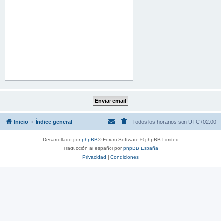
Inicio
Índice general
Todos los horarios son
UTC+02:00
Desarrollado por
phpBB
® Forum Software © phpBB Limited
Traducción al español por
phpBB España
Privacidad
|
Condiciones