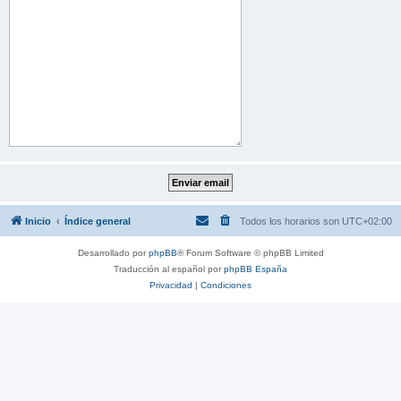
Inicio
Índice general
Todos los horarios son
UTC+02:00
Desarrollado por
phpBB
® Forum Software © phpBB Limited
Traducción al español por
phpBB España
Privacidad
|
Condiciones