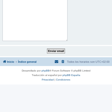
Inicio
Índice general
Todos los horarios son
UTC+02:00
Desarrollado por
phpBB
® Forum Software © phpBB Limited
Traducción al español por
phpBB España
Privacidad
|
Condiciones