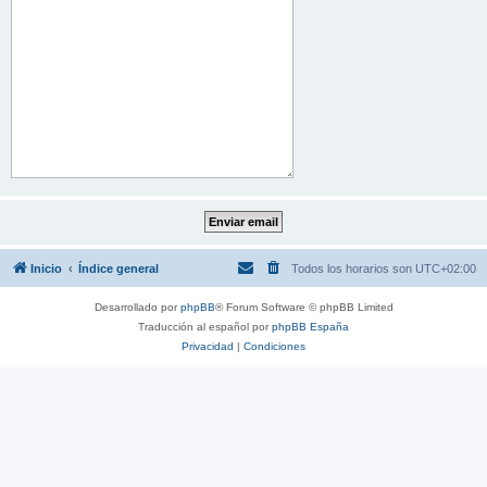
Inicio
Índice general
Todos los horarios son
UTC+02:00
Desarrollado por
phpBB
® Forum Software © phpBB Limited
Traducción al español por
phpBB España
Privacidad
|
Condiciones