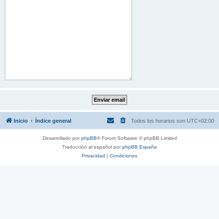
Inicio
Índice general
Todos los horarios son
UTC+02:00
Desarrollado por
phpBB
® Forum Software © phpBB Limited
Traducción al español por
phpBB España
Privacidad
|
Condiciones