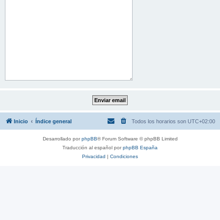
Inicio
Índice general
Todos los horarios son
UTC+02:00
Desarrollado por
phpBB
® Forum Software © phpBB Limited
Traducción al español por
phpBB España
Privacidad
|
Condiciones