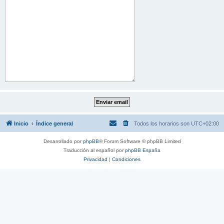
Inicio
Índice general
Todos los horarios son
UTC+02:00
Desarrollado por
phpBB
® Forum Software © phpBB Limited
Traducción al español por
phpBB España
Privacidad
|
Condiciones