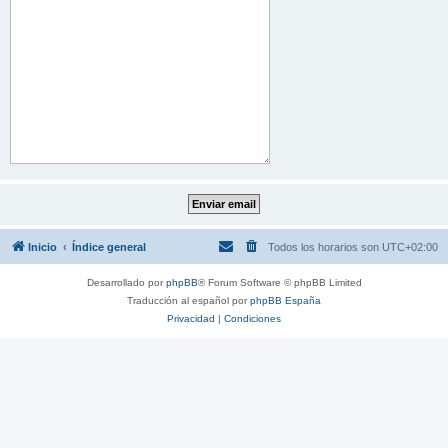
Inicio
Índice general
Todos los horarios son
UTC+02:00
Desarrollado por
phpBB
® Forum Software © phpBB Limited
Traducción al español por
phpBB España
Privacidad
|
Condiciones