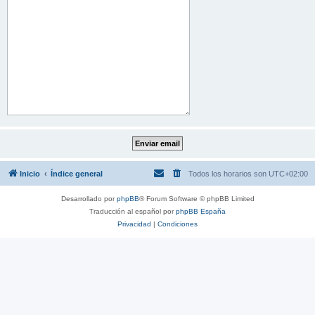
Inicio
Índice general
Todos los horarios son
UTC+02:00
Desarrollado por
phpBB
® Forum Software © phpBB Limited
Traducción al español por
phpBB España
Privacidad
|
Condiciones