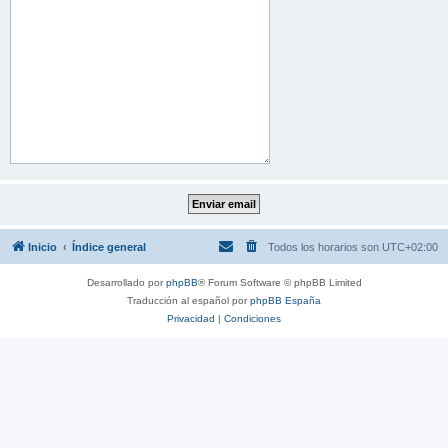
Inicio
Índice general
Todos los horarios son
UTC+02:00
Desarrollado por
phpBB
® Forum Software © phpBB Limited
Traducción al español por
phpBB España
Privacidad
|
Condiciones