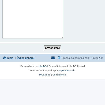
Inicio
Índice general
Todos los horarios son
UTC+02:00
Desarrollado por
phpBB
® Forum Software © phpBB Limited
Traducción al español por
phpBB España
Privacidad
|
Condiciones