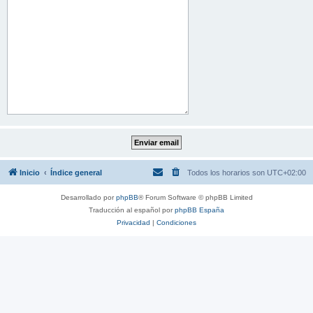
Inicio
Índice general
Todos los horarios son
UTC+02:00
Desarrollado por
phpBB
® Forum Software © phpBB Limited
Traducción al español por
phpBB España
Privacidad
|
Condiciones