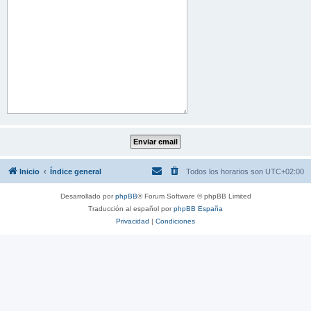
Inicio
Índice general
Todos los horarios son
UTC+02:00
Desarrollado por
phpBB
® Forum Software © phpBB Limited
Traducción al español por
phpBB España
Privacidad
|
Condiciones