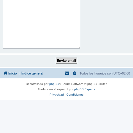
Inicio
Índice general
Todos los horarios son
UTC+02:00
Desarrollado por
phpBB
® Forum Software © phpBB Limited
Traducción al español por
phpBB España
Privacidad
|
Condiciones