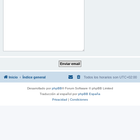
Inicio
Índice general
Todos los horarios son
UTC+02:00
Desarrollado por
phpBB
® Forum Software © phpBB Limited
Traducción al español por
phpBB España
Privacidad
|
Condiciones