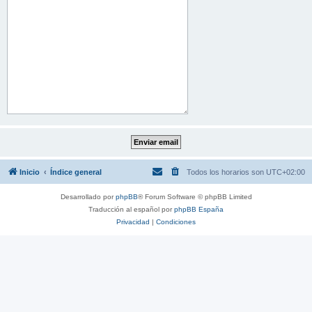
Inicio
Índice general
Todos los horarios son
UTC+02:00
Desarrollado por
phpBB
® Forum Software © phpBB Limited
Traducción al español por
phpBB España
Privacidad
|
Condiciones