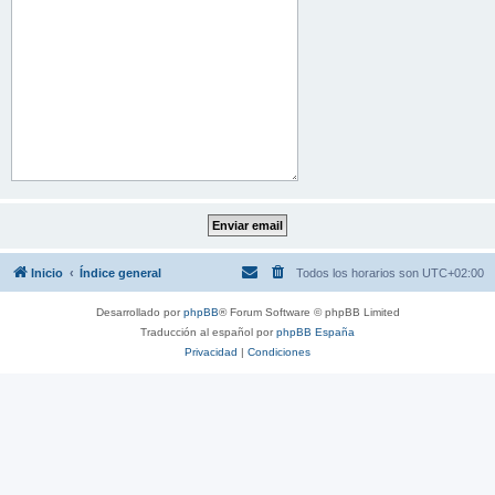
Inicio
Índice general
Todos los horarios son
UTC+02:00
Desarrollado por
phpBB
® Forum Software © phpBB Limited
Traducción al español por
phpBB España
Privacidad
|
Condiciones