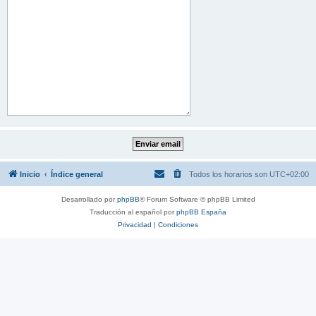
Inicio
Índice general
Todos los horarios son
UTC+02:00
Desarrollado por
phpBB
® Forum Software © phpBB Limited
Traducción al español por
phpBB España
Privacidad
|
Condiciones