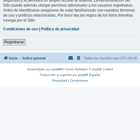
segundos y le permitirá un amplio acceso al sistema. La Administración del
Sitio puede además otorgar permisos adicionales a los usuarios registrados.
Antes de identificarse asegúrese de estar familiarizado con nuestros términos
de uso y políticas relacionadas. Por favor lea las reglas de los foros mientras
navega por el Sitio.
Condiciones de uso
|
Política de privacidad
Registrarse
Inicio
Índice general
Todos los horarios son
UTC+02:00
Desarrollado por
phpBB
® Forum Software © phpBB Limited
Traducción al español por
phpBB España
Privacidad
|
Condiciones