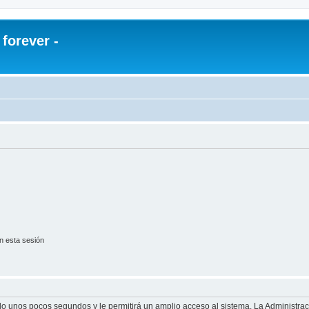
orever -
n esta sesión
olo unos pocos segundos y le permitirá un amplio acceso al sistema. La Administra