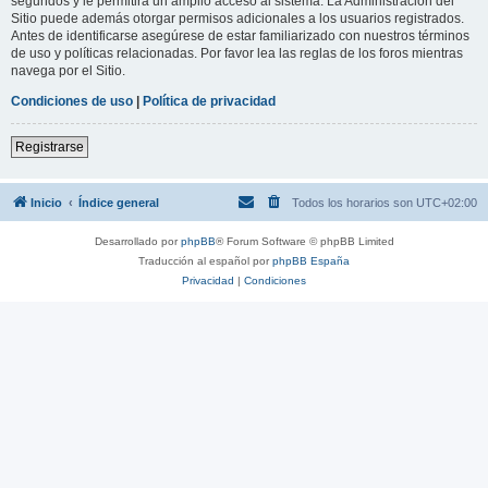
segundos y le permitirá un amplio acceso al sistema. La Administración del
Sitio puede además otorgar permisos adicionales a los usuarios registrados.
Antes de identificarse asegúrese de estar familiarizado con nuestros términos
de uso y políticas relacionadas. Por favor lea las reglas de los foros mientras
navega por el Sitio.
Condiciones de uso
|
Política de privacidad
Registrarse
Inicio
Índice general
Todos los horarios son
UTC+02:00
Desarrollado por
phpBB
® Forum Software © phpBB Limited
Traducción al español por
phpBB España
Privacidad
|
Condiciones