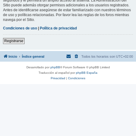
segundos y le permitirá un amplio acceso al sistema. La Administración del
Sitio puede además otorgar permisos adicionales a los usuarios registrados.
Antes de identificarse asegúrese de estar familiarizado con nuestros términos
de uso y políticas relacionadas. Por favor lea las reglas de los foros mientras
navega por el Sitio.
Condiciones de uso
|
Política de privacidad
Registrarse
Inicio
Índice general
Todos los horarios son
UTC+02:00
Desarrollado por
phpBB
® Forum Software © phpBB Limited
Traducción al español por
phpBB España
Privacidad
|
Condiciones