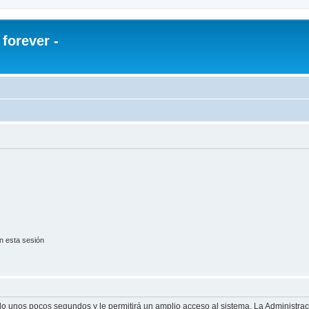
orever -
n esta sesión
olo unos pocos segundos y le permitirá un amplio acceso al sistema. La Administra