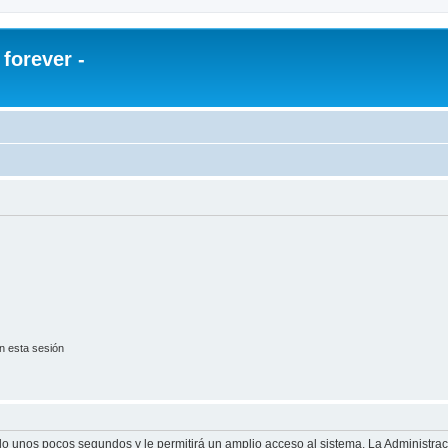
orever -
n esta sesión
olo unos pocos segundos y le permitirá un amplio acceso al sistema. La Administra