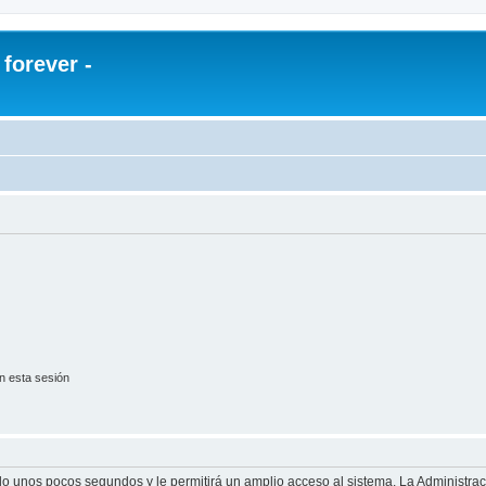
orever -
n esta sesión
olo unos pocos segundos y le permitirá un amplio acceso al sistema. La Administra