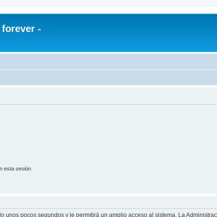
orever -
n esta sesión
olo unos pocos segundos y le permitirá un amplio acceso al sistema. La Administra