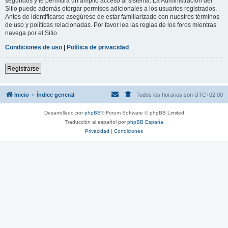
segundos y le permitirá un amplio acceso al sistema. La Administración del
Sitio puede además otorgar permisos adicionales a los usuarios registrados.
Antes de identificarse asegúrese de estar familiarizado con nuestros términos
de uso y políticas relacionadas. Por favor lea las reglas de los foros mientras
navega por el Sitio.
Condiciones de uso
|
Política de privacidad
Registrarse
Inicio
Índice general
Todos los horarios son
UTC+02:00
Desarrollado por
phpBB
® Forum Software © phpBB Limited
Traducción al español por
phpBB España
Privacidad
|
Condiciones