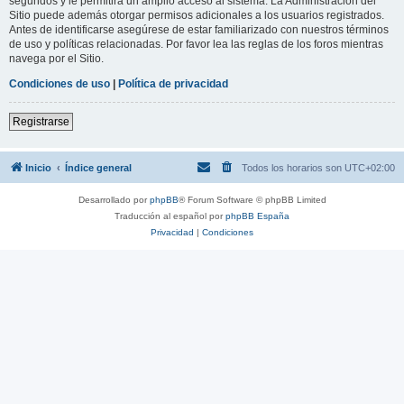
segundos y le permitirá un amplio acceso al sistema. La Administración del
Sitio puede además otorgar permisos adicionales a los usuarios registrados.
Antes de identificarse asegúrese de estar familiarizado con nuestros términos
de uso y políticas relacionadas. Por favor lea las reglas de los foros mientras
navega por el Sitio.
Condiciones de uso
|
Política de privacidad
Registrarse
Inicio
Índice general
Todos los horarios son
UTC+02:00
Desarrollado por
phpBB
® Forum Software © phpBB Limited
Traducción al español por
phpBB España
Privacidad
|
Condiciones