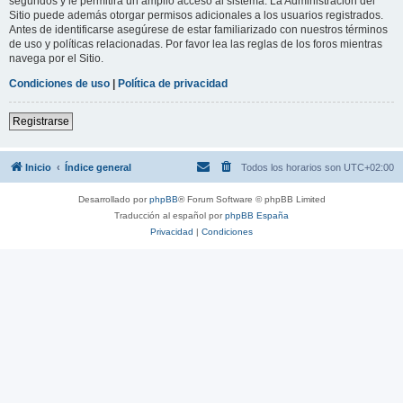
segundos y le permitirá un amplio acceso al sistema. La Administración del
Sitio puede además otorgar permisos adicionales a los usuarios registrados.
Antes de identificarse asegúrese de estar familiarizado con nuestros términos
de uso y políticas relacionadas. Por favor lea las reglas de los foros mientras
navega por el Sitio.
Condiciones de uso
|
Política de privacidad
Registrarse
Inicio
Índice general
Todos los horarios son
UTC+02:00
Desarrollado por
phpBB
® Forum Software © phpBB Limited
Traducción al español por
phpBB España
Privacidad
|
Condiciones