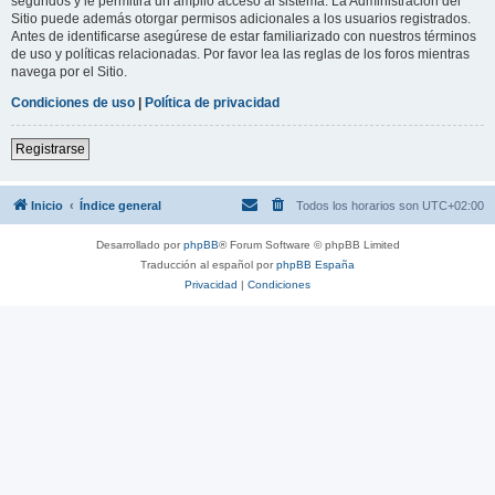
segundos y le permitirá un amplio acceso al sistema. La Administración del
Sitio puede además otorgar permisos adicionales a los usuarios registrados.
Antes de identificarse asegúrese de estar familiarizado con nuestros términos
de uso y políticas relacionadas. Por favor lea las reglas de los foros mientras
navega por el Sitio.
Condiciones de uso
|
Política de privacidad
Registrarse
Inicio
Índice general
Todos los horarios son
UTC+02:00
Desarrollado por
phpBB
® Forum Software © phpBB Limited
Traducción al español por
phpBB España
Privacidad
|
Condiciones