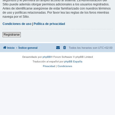
segundos y le permitirá un amplio acceso al sistema. La Administración del
Sitio puede además otorgar permisos adicionales a los usuarios registrados.
Antes de identificarse asegúrese de estar familiarizado con nuestros términos
de uso y políticas relacionadas. Por favor lea las reglas de los foros mientras
navega por el Sitio.
Condiciones de uso
|
Política de privacidad
Registrarse
Inicio
Índice general
Todos los horarios son
UTC+02:00
Desarrollado por
phpBB
® Forum Software © phpBB Limited
Traducción al español por
phpBB España
Privacidad
|
Condiciones