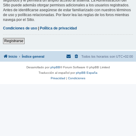
segundos y le permitirá un amplio acceso al sistema. La Administración del
Sitio puede además otorgar permisos adicionales a los usuarios registrados.
Antes de identificarse asegúrese de estar familiarizado con nuestros términos
de uso y políticas relacionadas. Por favor lea las reglas de los foros mientras
navega por el Sitio.
Condiciones de uso
|
Política de privacidad
Registrarse
Inicio
Índice general
Todos los horarios son
UTC+02:00
Desarrollado por
phpBB
® Forum Software © phpBB Limited
Traducción al español por
phpBB España
Privacidad
|
Condiciones