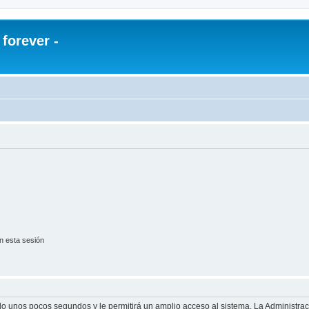
orever -
n esta sesión
olo unos pocos segundos y le permitirá un amplio acceso al sistema. La Administra