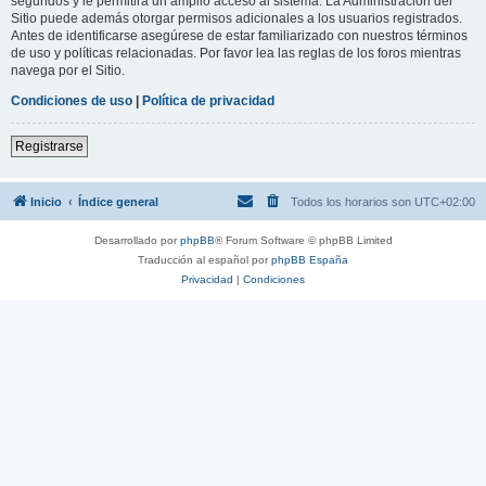
segundos y le permitirá un amplio acceso al sistema. La Administración del
Sitio puede además otorgar permisos adicionales a los usuarios registrados.
Antes de identificarse asegúrese de estar familiarizado con nuestros términos
de uso y políticas relacionadas. Por favor lea las reglas de los foros mientras
navega por el Sitio.
Condiciones de uso
|
Política de privacidad
Registrarse
Inicio
Índice general
Todos los horarios son
UTC+02:00
Desarrollado por
phpBB
® Forum Software © phpBB Limited
Traducción al español por
phpBB España
Privacidad
|
Condiciones