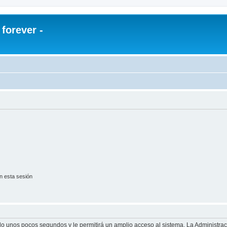
orever -
n esta sesión
olo unos pocos segundos y le permitirá un amplio acceso al sistema. La Administra