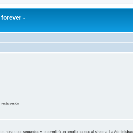
orever -
n esta sesión
olo unos pocos segundos y le permitirá un amplio acceso al sistema. La Administra