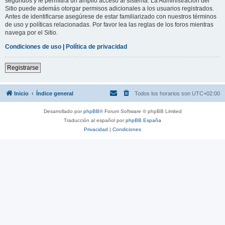
segundos y le permitirá un amplio acceso al sistema. La Administración del
Sitio puede además otorgar permisos adicionales a los usuarios registrados.
Antes de identificarse asegúrese de estar familiarizado con nuestros términos
de uso y políticas relacionadas. Por favor lea las reglas de los foros mientras
navega por el Sitio.
Condiciones de uso
|
Política de privacidad
Registrarse
Inicio
Índice general
Todos los horarios son
UTC+02:00
Desarrollado por
phpBB
® Forum Software © phpBB Limited
Traducción al español por
phpBB España
Privacidad
|
Condiciones