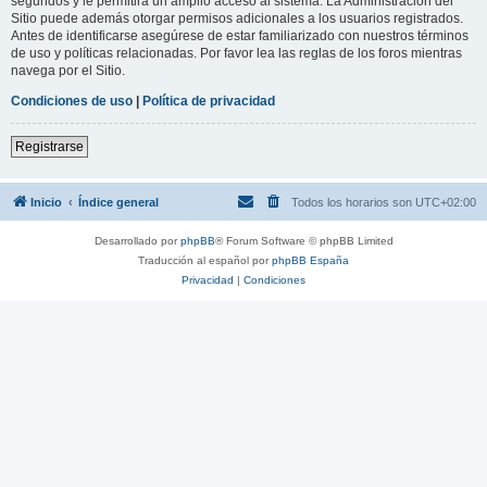
segundos y le permitirá un amplio acceso al sistema. La Administración del
Sitio puede además otorgar permisos adicionales a los usuarios registrados.
Antes de identificarse asegúrese de estar familiarizado con nuestros términos
de uso y políticas relacionadas. Por favor lea las reglas de los foros mientras
navega por el Sitio.
Condiciones de uso
|
Política de privacidad
Registrarse
Inicio
Índice general
Todos los horarios son
UTC+02:00
Desarrollado por
phpBB
® Forum Software © phpBB Limited
Traducción al español por
phpBB España
Privacidad
|
Condiciones