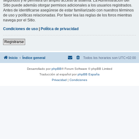
segundos y le permitirá un amplio acceso al sistema. La Administración del
Sitio puede además otorgar permisos adicionales a los usuarios registrados.
Antes de identificarse asegúrese de estar familiarizado con nuestros términos
de uso y políticas relacionadas. Por favor lea las reglas de los foros mientras
navega por el Sitio.
Condiciones de uso
|
Política de privacidad
Registrarse
Inicio
Índice general
Todos los horarios son
UTC+02:00
Desarrollado por
phpBB
® Forum Software © phpBB Limited
Traducción al español por
phpBB España
Privacidad
|
Condiciones