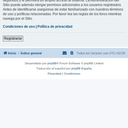
segundos y le permitirá un amplio acceso al sistema. La Administración del
Sitio puede además otorgar permisos adicionales a los usuarios registrados.
Antes de identificarse asegúrese de estar familiarizado con nuestros términos
de uso y políticas relacionadas. Por favor lea las reglas de los foros mientras
navega por el Sitio.
Condiciones de uso
|
Política de privacidad
Registrarse
Inicio
Índice general
Todos los horarios son
UTC+02:00
Desarrollado por
phpBB
® Forum Software © phpBB Limited
Traducción al español por
phpBB España
Privacidad
|
Condiciones